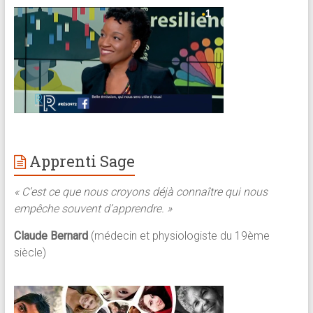
Apprenti Sage
« C’est ce que nous croyons déjà connaître qui nous
empêche souvent d’apprendre. »
Claude Bernard
(médecin et physiologiste du 19ème
siècle)