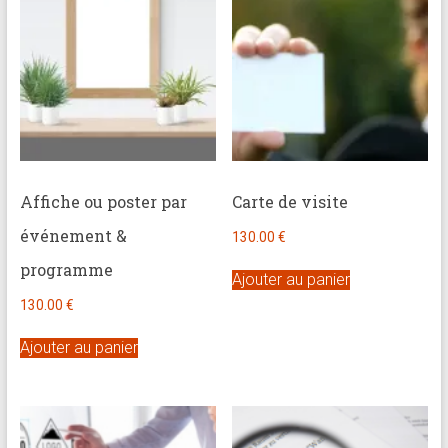
brève
Approche
holistique
:
psychologue,
coach
et
Affiche ou poster par
Carte de visite
praticienne
événement &
en
130.00
€
thérapie
programme
Ajouter au panier
brève
130.00
€
Ajouter au panier