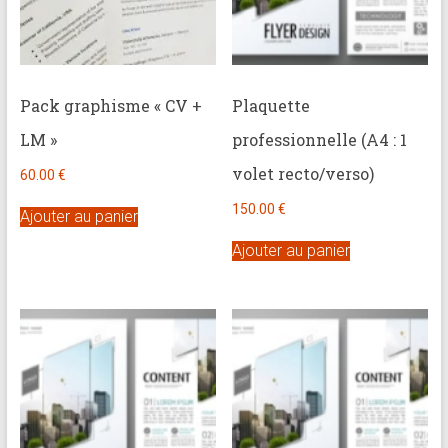
Pack graphisme « CV +
Plaquette
LM »
professionnelle (A4 : 1
volet recto/verso)
60.00
€
150.00
€
Ajouter au panier
Ajouter au panier