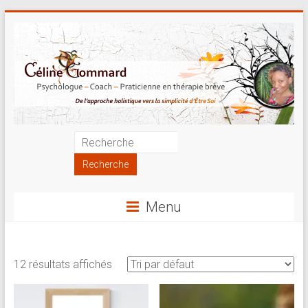
Skip
to
content
Psychologue
|
Coach
Menu
|
Praticienne
12 résultats affichés
en
thérapie