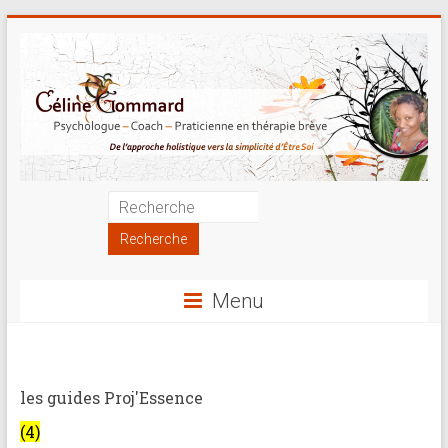
Skip
to
content
Psychologue
|
Coach
Menu
|
Praticienne
en
les guides Proj'Essence
thérapie
(4)