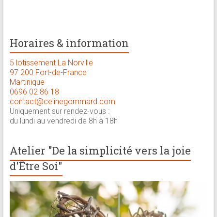
brève
Approche
Horaires & information
holistique
:
5 lotissement La Norville
psychologue,
97 200 Fort-de-France
coach
Martinique
0696 02 86 18
et
contact@celinegommard.com
praticienne
Uniquement sur rendez-vous :
en
du lundi au vendredi de 8h à 18h
thérapie
brève
Atelier "De la simplicité vers la joie
d'Être Soi"