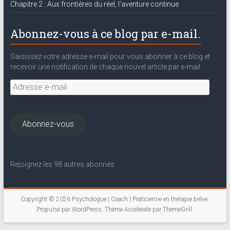
Chapitre 2 : Aux frontières du réel, l’aventure continue
Abonnez-vous à ce blog par e-mail.
Saisissez votre adresse e-mail pour vous abonner à ce blog et
recevoir une notification de chaque nouvel article par e-mail.
Adresse
e-
mail
Abonnez-vous
Rejoignez les 98 autres abonnés
Copyright © 2026
Psychologue | Coach | Praticienne en thérapie brève
.
Propulsé par
WordPress
. Thème Accelerate par
ThemeGrill
.