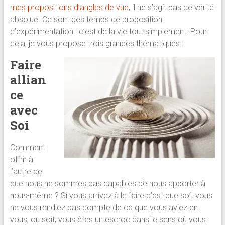
mes propositions d’angles de vue
, il ne s’agit pas de vérité
brève
absolue. Ce sont des temps de proposition
d’expérimentation : c’est de la vie tout simplement. Pour
Approche
cela, je vous propose trois grandes thématiques :
holistique
:
Faire
psychologue,
allian
coach
ce
et
avec
praticienne
en
Soi
thérapie
brève
Comment
offrir à
l’autre ce
que nous ne sommes pas capables de nous apporter à
nous-même ? Si vous arrivez à le faire c’est que soit vous
ne vous rendiez pas compte de ce que vous aviez en
vous, ou soit, vous êtes un escroc dans le sens où vous