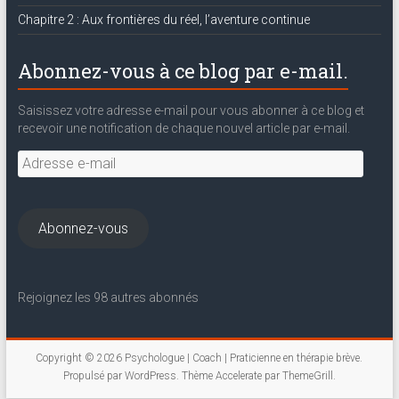
Chapitre 2 : Aux frontières du réel, l’aventure continue
Abonnez-vous à ce blog par e-mail.
Saisissez votre adresse e-mail pour vous abonner à ce blog et
recevoir une notification de chaque nouvel article par e-mail.
Adresse
e-
mail
Abonnez-vous
Rejoignez les 98 autres abonnés
Copyright © 2026
Psychologue | Coach | Praticienne en thérapie brève
.
Propulsé par
WordPress
. Thème Accelerate par
ThemeGrill
.