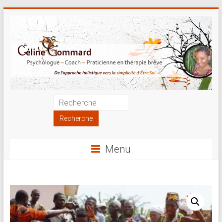
Skip
to
content
Psychologue
|
Coach
Menu
|
Praticienne
en
thérapie