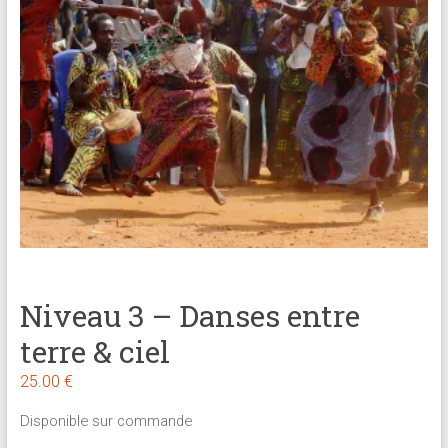
brève
Approche
holistique
:
psychologue,
coach
et
praticienne
en
thérapie
brève
Niveau 3 – Danses entre
terre & ciel
25.00
€
Disponible sur commande