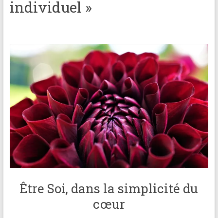
individuel »
brève
Approche
holistique
:
psychologue,
coach
et
praticienne
en
thérapie
brève
Être Soi, dans la simplicité du
cœur