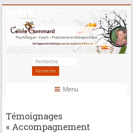
Skip
to
content
Psychologue
|
Coach
Menu
|
Praticienne
Témoignages
en
« Accompagnement
thérapie