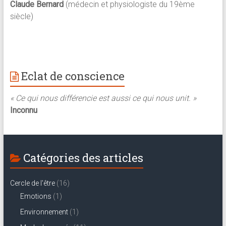
Claude Bernard
(médecin et physiologiste du 19ème
siècle)
Eclat de conscience
« Ce qui nous différencie est aussi ce qui nous unit. »
Inconnu
Catégories des articles
Cercle de l'être
(16)
Emotions
(1)
Environnement
(1)