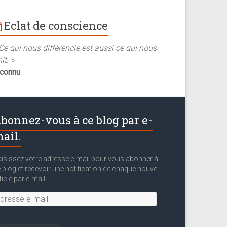
Eclat de conscience
Ce qui nous différencie est aussi ce qui nous
it. »
nconnu
bonnez-vous à ce blog par e-
ail.
isissez votre adresse e-mail pour vous abonner à
 blog et recevoir une notification de chaque nouvel
ticle par e-mail.
resse
il