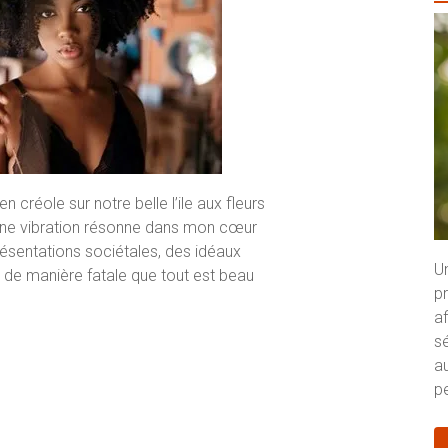
n créole sur notre belle l’ile aux fleurs
e vibration résonne dans mon cœur
ésentations sociétales, des idéaux
U
r de manière fatale que tout est beau
p
a
s
au
pe