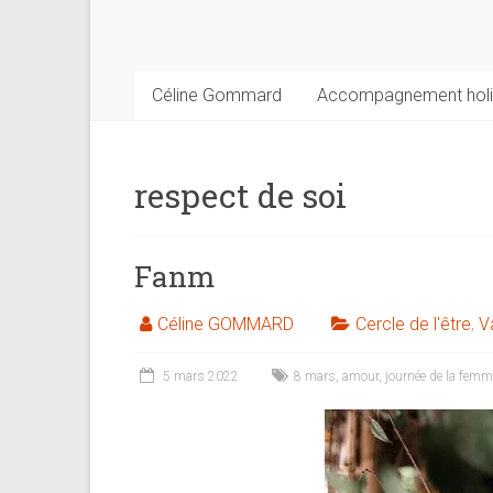
psychologue,
coach
et
praticienne
Céline Gommard
Accompagnement holi
en
thérapie
brève
respect de soi
Fanm
Céline GOMMARD
Cercle de l'être
,
V
5 mars 2022
8 mars
,
amour
,
journée de la femm