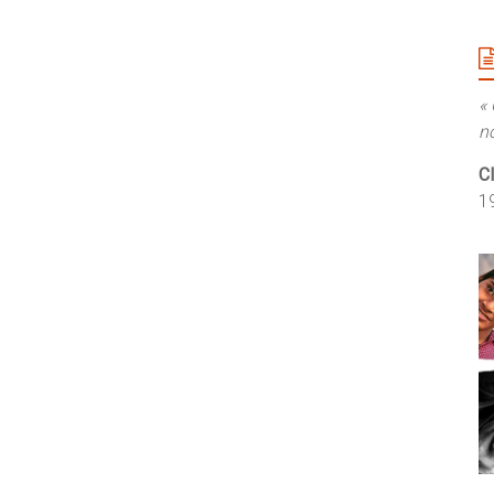
«
n
C
1