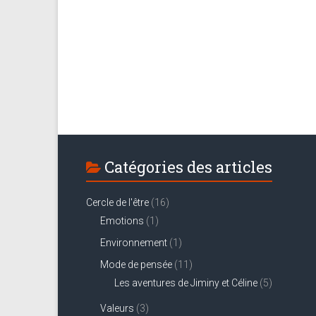
Catégories des articles
Cercle de l'être
(16)
Emotions
(1)
Environnement
(1)
Mode de pensée
(11)
Les aventures de Jiminy et Céline
(5)
Valeurs
(3)