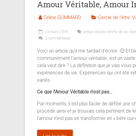
Amour Véritable, Amour I
Céline GOMMARD
Cercle de l'être
,
V
24 mars 2019
amour
,
écoute
,
estime de soi
,
évol
5 commentaires
Voici un article qu’il me tardait d’écrire. 🙂 Et bi
communément l’
amour
véritable
; est un vaste
cela veut dire ? La définition que je vais vous
expériences de vie. Expériences qui ont été i
variés.
Ce que l’Amour Véritable n’est pas…
Par moments, il est plus facile de définir une c
procède ainsi et je trouvais cela pertinent de 
l’amour n’est pas se transformer en « béni-oui-o