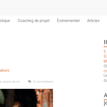
stique
Coaching de projet
Événementiel
Articles
H
5 
9
M
0
aleurs
c
U
du
e
,
respect de soi
9 commentaires
A
j