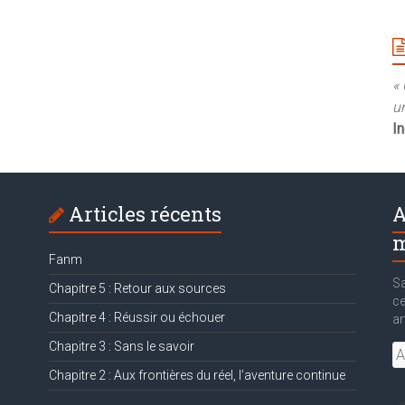
« 
un
I
Articles récents
A
m
Fanm
Sa
Chapitre 5 : Retour aux sources
ce
Chapitre 4 : Réussir ou échouer
ar
Chapitre 3 : Sans le savoir
Ad
e-
Chapitre 2 : Aux frontières du réel, l’aventure continue
ma