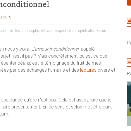
nconditionnel
aleurs
ution
,
limites
,
philosophie
,
réflexion
,
respect de soi
,
spiritualité
,
valeurs
P
en nous y voilà. L’
amour
inconditionnel
, appelé
 sujet n’est-il pas ? Mais concrètement, qu’est-ce que
 présenter céans, est le témoignage du fruit de mes
nitiées par des échanges humains et des
lectures
divers et
Re
hose par ce qu’elle n’est pas. Cela est assez rare que je
le faire présentement. En ce sens et selon moi, être dans
ui ».