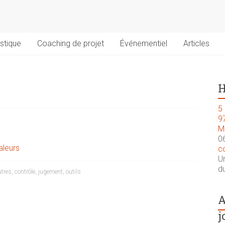
stique
Coaching de projet
Événementiel
Articles
H
5 
9
M
0
aleurs
c
U
du
tres
,
contrôle
,
jugement
,
outils
A
j