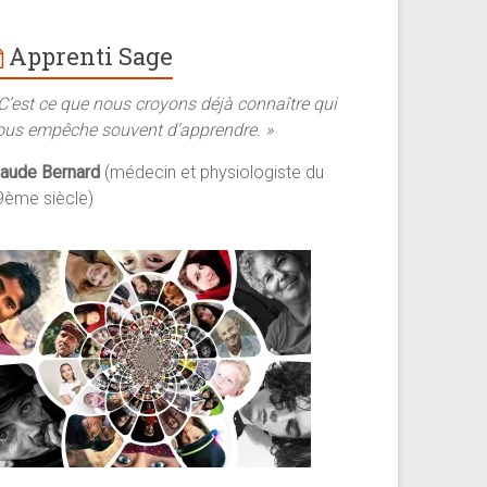
Apprenti Sage
 C’est ce que nous croyons déjà connaître qui
ous empêche souvent d’apprendre. »
laude Bernard
(médecin et physiologiste du
9ème siècle)