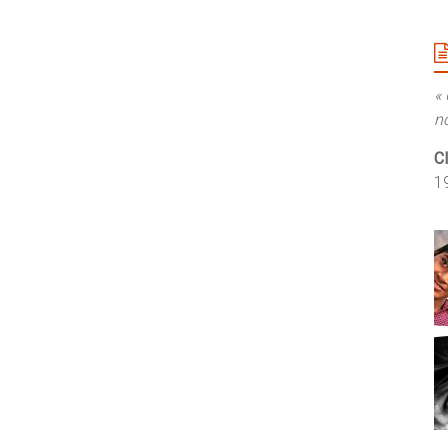
«
n
C
1