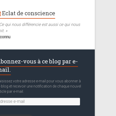
Eclat de conscience
Ce qui nous différencie est aussi ce qui nous
it. »
nconnu
bonnez-vous à ce blog par e-
ail.
isissez votre adresse e-mail pour vous abonner à
 blog et recevoir une notification de chaque nouvel
ticle par e-mail.
resse
il