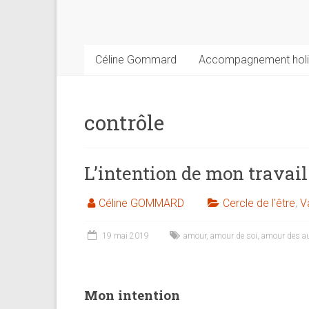
psychologue,
coach
et
praticienne
Céline Gommard
Accompagnement holi
en
thérapie
brève
contrôle
L’intention de mon travail
Céline GOMMARD
Cercle de l'être
,
V
19 mai 2019
amour
,
amour de soi
,
amour des au
Mon intention