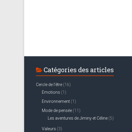
Catégories des articles
Cercle de l'être
(16)
Emotions
(1)
Environnement
(1)
Mode de pensée
(11)
Les aventures de Jiminy et Céline
(5)
Valeurs
(3)