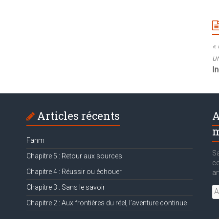
« 
un
I
Articles récents
A
m
Fanm
Sa
Chapitre 5 : Retour aux sources
ce
Chapitre 4 : Réussir ou échouer
ar
Chapitre 3 : Sans le savoir
Ad
e-
Chapitre 2 : Aux frontières du réel, l’aventure continue
ma