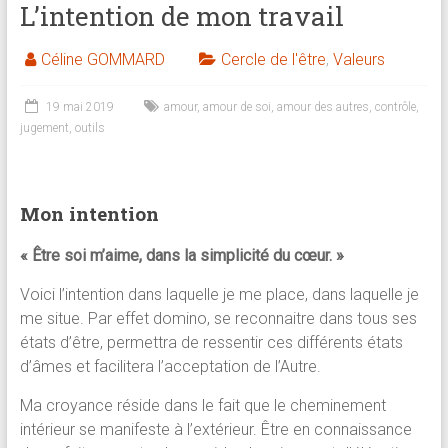
L’intention de mon travail
brève
Céline GOMMARD
Cercle de l'être
,
Valeurs
Approche
holistique
19 mai 2019
amour
,
amour de soi
,
amour des autres
,
contrôle
,
:
jugement
,
outils
psychologue,
coach
et
Mon intention
praticienne
en
« Être soi m’aime, dans la simplicité du cœur. »
thérapie
brève
Voici l’intention dans laquelle je me place, dans laquelle je
me situe. Par effet domino, se reconnaitre dans tous ses
états d’être, permettra de ressentir ces différents états
d’âmes et facilitera l’acceptation de l’Autre.
Ma croyance réside dans le fait que le cheminement
intérieur se manifeste à l’extérieur. Être en connaissance