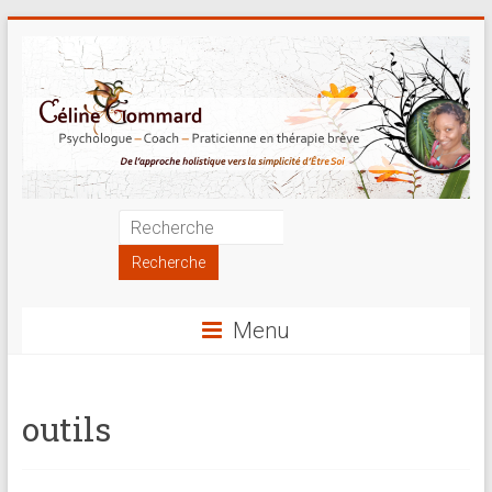
Skip
to
content
Psychologue
|
Coach
Menu
|
Praticienne
outils
en
thérapie