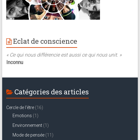
Eclat de conscience
« Ce qui nous différencie est aussi ce qui nous unit. »
Inconnu
Catégories des articles
Cercle de l'être
(16)
Emotions
(1)
Environnement
(1)
Mode de pensée
(11)