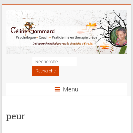
Skip
to
content
Psychologue
|
Coach
Menu
|
Praticienne
peur
en
thérapie