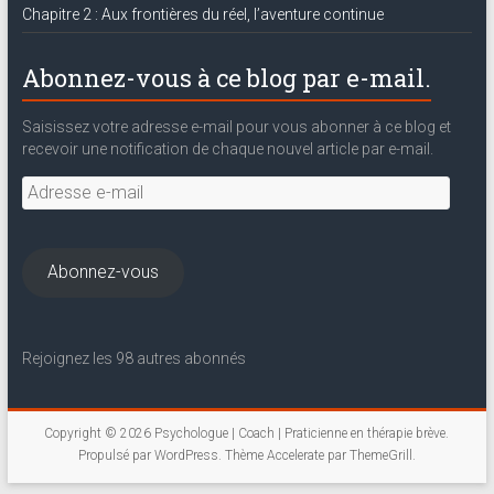
Chapitre 2 : Aux frontières du réel, l’aventure continue
Abonnez-vous à ce blog par e-mail.
Saisissez votre adresse e-mail pour vous abonner à ce blog et
recevoir une notification de chaque nouvel article par e-mail.
Adresse
e-
mail
Abonnez-vous
Rejoignez les 98 autres abonnés
Copyright © 2026
Psychologue | Coach | Praticienne en thérapie brève
.
Propulsé par
WordPress
. Thème Accelerate par
ThemeGrill
.