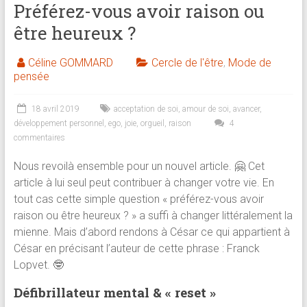
Préférez-vous avoir raison ou
brève
être heureux ?
Approche
Céline GOMMARD
Cercle de l'être
,
Mode de
holistique
pensée
:
psychologue,
18 avril 2019
acceptation de soi
,
amour de soi
,
avancer
,
coach
développement personnel
,
ego
,
joie
,
orgueil
,
raison
4
et
commentaires
praticienne
en
Nous revoilà ensemble pour un nouvel article. 🤗 Cet
thérapie
article à lui seul peut contribuer à changer votre vie. En
brève
tout cas cette simple question « préférez-vous avoir
raison ou être heureux ? » a suffi à changer littéralement la
mienne. Mais d’abord rendons à César ce qui appartient à
César en précisant l’auteur de cette phrase : Franck
Lopvet. 🤓
Défibrillateur mental & « reset »