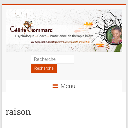
Skip
to
content
Psychologue
|
Coach
Menu
|
Praticienne
raison
en
thérapie