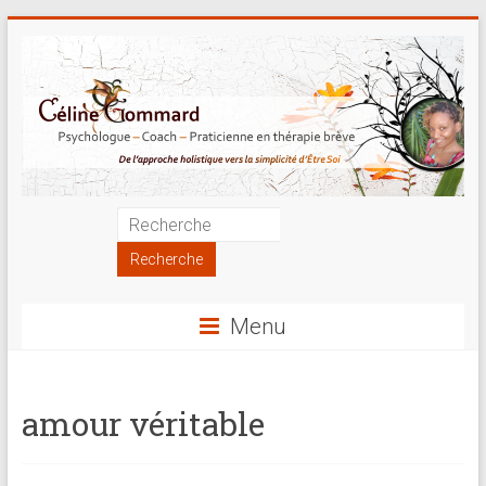
Skip
to
content
Psychologue
|
Coach
Menu
|
Praticienne
amour véritable
en
thérapie