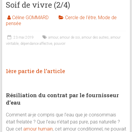
Soif de vivre (2/4)
brève
Céline GOMMARD
Cercle de l'être
,
Mode de
Approche
pensée
holistique
:
23 mai 2019
amour
,
amour de soi
,
amour des autres
,
amour
psychologue,
véritable
,
dépendance affective
,
pouvoir
coach
et
praticienne
1ère partie de l’article
en
thérapie
brève
Résiliation du contrat par le fournisseur
d’eau
Comment ai-je compris que l’eau que je consommais
était frelatée ? Que l’eau n’était pas pure, pas naturelle ?
Que cet
amour humain
, cet amour conditionnel, ne pouvait