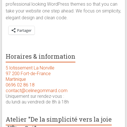
professional looking WordPress themes so that you can
brève
take your website one step ahead. We focus on simplicity,
elegant design and clean code.
Approche
holistique
Partager
:
psychologue,
coach
et
Horaires & information
praticienne
en
5 lotissement La Norville
97 200 Fort-de-France
thérapie
Martinique
brève
0696 02 86 18
contact@celinegommard.com
Uniquement sur rendez-vous :
du lundi au vendredi de 8h à 18h
Atelier "De la simplicité vers la joie