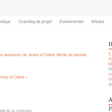
stique
Coaching de projet
Événementiel
Articles
H
5 
es aventures de Jiminy et Céline
,
Mode de pensée
9
M
0
c
miny et Céline »
U
du
A
j
elle-là, la conscien…