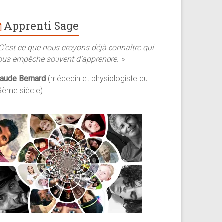
Apprenti Sage
 C’est ce que nous croyons déjà connaître qui
ous empêche souvent d’apprendre. »
laude Bernard
(médecin et physiologiste du
9ème siècle)