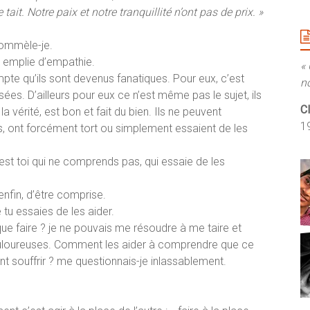
 tait. Notre paix et notre tranquillité n’ont pas de prix. »
rommèle-je.
 emplie d’empathie.
«
mpte qu’ils sont devenus fanatiques. Pour eux, c’est
n
s. D’ailleurs pour eux ce n’est même pas le sujet, ils
C
vérité, est bon et fait du bien. Ils ne peuvent
1
tres, ont forcément tort ou simplement essaient de les
’est toi qui ne comprends pas, qui essaie de les
enfin, d’être comprise.
e tu essaies de les aider.
que faire ? je ne pouvais me résoudre à me taire et
douloureuses. Comment les aider à comprendre que ce
t souffrir ? me questionnais-je inlassablement.