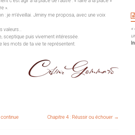
t c’est agir à la place de l’autre : « faire à la place »
re ».
n : je m’éveillai. Jiminy me proposa, avec une voix
« 
es valeurs…
un
e, sceptique puis vivement intéressée.
I
ue les mots de ta vie te représentent.
e continue
Chapitre 4 : Réussir ou échouer
→