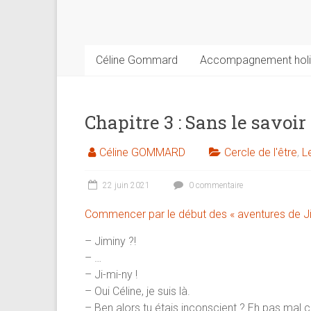
psychologue,
coach
et
praticienne
Céline Gommard
Accompagnement holi
en
thérapie
brève
Chapitre 3 : Sans le savoir
Céline GOMMARD
Cercle de l'être
,
L
22 juin 2021
0 commentaire
Commencer par le début des « aventures de Ji
– Jiminy ?!
– …
– Ji-mi-ny !
– Oui Céline, je suis là.
– Ben alors tu étais inconscient ? Eh pas mal c