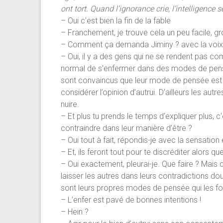
ont tort. Quand l’ignorance crie, l’intelligence se
– Oui c’est bien la fin de la fable
– Franchement, je trouve cela un peu facile, g
– Comment ça demanda Jiminy ? avec la voix
– Oui, il y a des gens qui ne se rendent pas co
normal de s’enfermer dans des modes de pensée
sont convaincus que leur mode de pensée est la 
considérer l’opinion d’autrui. D’ailleurs les au
nuire.
– Et plus tu prends le temps d’expliquer plus, c
contraindre dans leur manière d’être ?
– Oui tout à fait, répondis-je avec la sensation 
– Et, ils feront tout pour te discréditer alors qu
– Oui exactement, pleurai-je. Que faire ? Mais 
laisser les autres dans leurs contradictions 
sont leurs propres modes de pensée qui les fon
– L’enfer est pavé de bonnes intentions !
– Hein ?