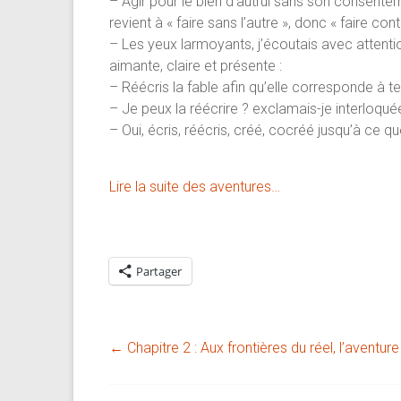
– Agir pour le bien d’autrui sans son consentemen
revient à « faire sans l’autre », donc « faire cont
– Les yeux larmoyants, j’écoutais avec attentio
aimante, claire et présente :
– Réécris la fable afin qu’elle corresponde à t
– Je peux la réécrire ? exclamais-je interloqué
– Oui, écris, réécris, créé, cocréé jusqu’à ce q
Lire la suite des aventures…
Partager
←
Chapitre 2 : Aux frontières du réel, l’aventur