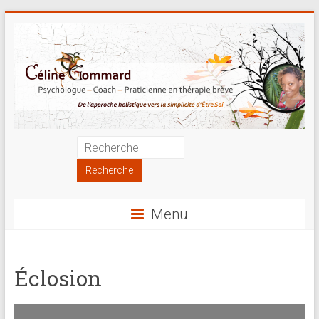
Skip
to
content
Psychologue
|
Coach
Menu
|
Praticienne
Éclosion
en
thérapie