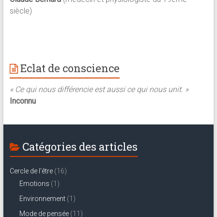
siècle)
Eclat de conscience
« Ce qui nous différencie est aussi ce qui nous unit. »
Inconnu
Catégories des articles
Cercle de l'être
(16)
Emotions
(1)
Environnement
(1)
Mode de pensée
(11)