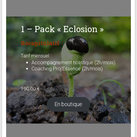
brève
Approche
1 – Pack « Eclosion »
holistique
:
Récapitulatif
psychologue,
coach
Tarif mensuel :
et
Accompagnement holistique (2h/mois)
praticienne
Coaching Proj’Essence (2h/mois)
en
thérapie
brève
190.00
€
En boutique