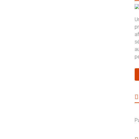
U
p
a
s
au
pe
P