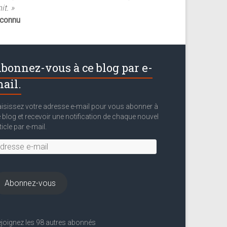
it. »
nconnu
bonnez-vous à ce blog par e-
ail.
isissez votre adresse e-mail pour vous abonner à
 blog et recevoir une notification de chaque nouvel
ticle par e-mail.
resse
il
Abonnez-vous
joignez les 98 autres abonnés