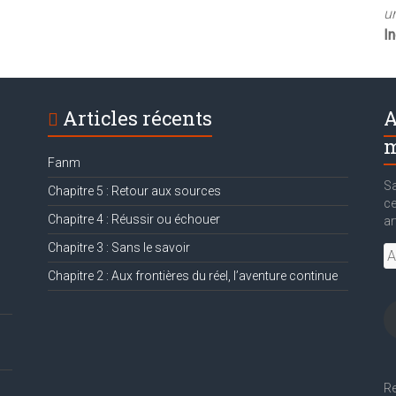
un
I
Articles récents
A
m
Fanm
Sa
Chapitre 5 : Retour aux sources
ce
Chapitre 4 : Réussir ou échouer
ar
Chapitre 3 : Sans le savoir
Ad
e-
Chapitre 2 : Aux frontières du réel, l’aventure continue
ma
Re