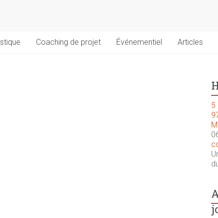
stique
Coaching de projet
Événementiel
Articles
H
5 
9
M
0
c
U
du
A
j