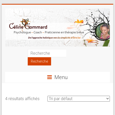
Skip
to
content
Psychologue
|
Coach
Menu
|
Praticienne
4 résultats affichés
en
thérapie