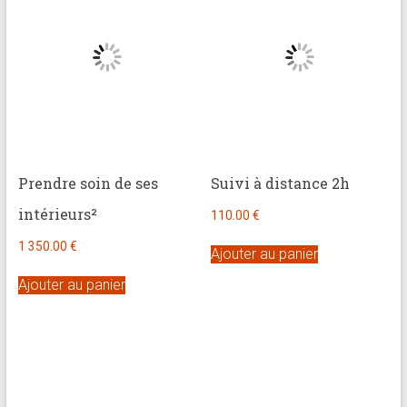
brève
Approche
holistique
:
psychologue,
coach
et
Prendre soin de ses
Suivi à distance 2h
praticienne
intérieurs²
en
110.00
€
thérapie
1 350.00
€
Ajouter au panier
brève
Ajouter au panier