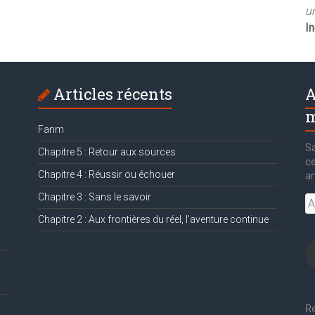
un
I
Articles récents
A
m
Fanm
Sa
Chapitre 5 : Retour aux sources
ce
Chapitre 4 : Réussir ou échouer
ar
Chapitre 3 : Sans le savoir
Ad
e-
Chapitre 2 : Aux frontières du réel, l’aventure continue
ma
Re