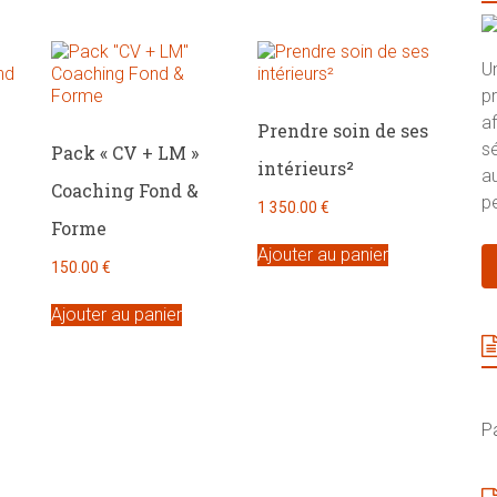
U
p
a
Prendre soin de ses
s
Pack « CV + LM »
intérieurs²
au
Coaching Fond &
pe
1 350.00
€
Forme
Ajouter au panier
150.00
€
Ajouter au panier
P