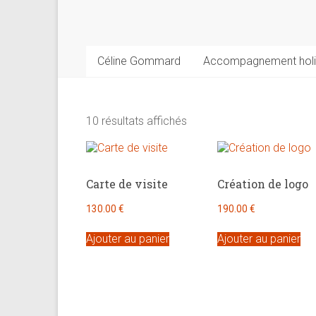
psychologue,
coach
et
praticienne
Céline Gommard
Accompagnement holi
en
thérapie
brève
10 résultats affichés
Carte de visite
Création de logo
130.00
€
190.00
€
Ajouter au panier
Ajouter au panier