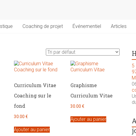
stique
Coaching de projet
Événementiel
Articles
H
5 
9
M
0
Curriculum Vitae
Graphisme
c
Coaching sur le
Curriculum Vitae
U
du
fond
30.00
€
30.00
€
Ajouter au panier
A
j
Ajouter au panier