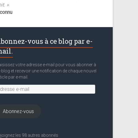
it. »
nconnu
bonnez-vous à ce blog par e-
ail.
isissez votre adresse e-mail pour vous abonner à
 blog et recevoir une notification de chaque nouvel
ticle par e-mail.
resse
il
Abonnez-vous
joignez les 98 autres abonnés