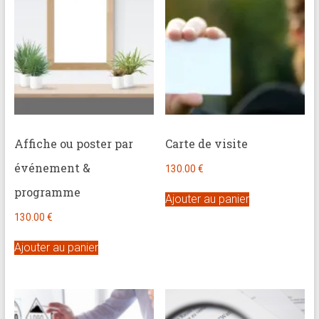
brève
Approche
holistique
:
psychologue,
coach
et
Affiche ou poster par
Carte de visite
praticienne
événement &
en
130.00
€
thérapie
programme
Ajouter au panier
brève
130.00
€
Ajouter au panier