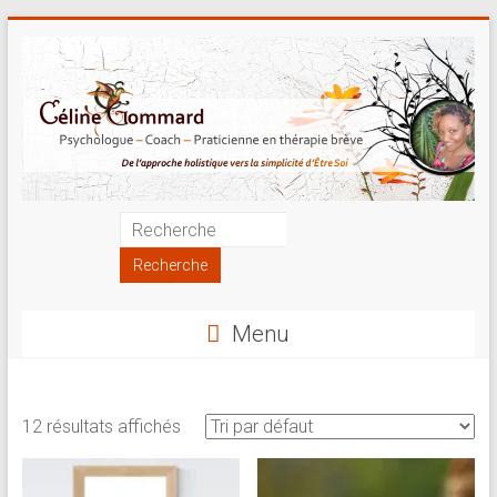
Skip
to
content
Psychologue
|
Coach
Menu
|
Praticienne
12 résultats affichés
en
thérapie