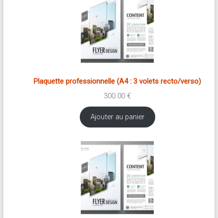
brève
Approche
holistique
:
psychologue,
coach
Plaquette professionnelle (A4 : 3 volets recto/verso)
et
300.00
€
praticienne
en
Ajouter au panier
thérapie
brève