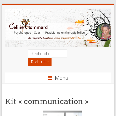
Skip
to
content
Psychologue
|
Coach
Menu
|
Praticienne
Kit « communication »
en
thérapie