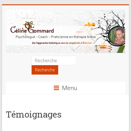
Skip
to
content
Psychologue
|
Coach
Menu
|
Praticienne
Témoignages
en
thérapie