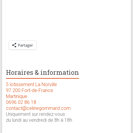
brève
Approche
holistique
:
psychologue,
Partager
coach
et
praticienne
en
Horaires & information
thérapie
5 lotissement La Norville
brève
97 200 Fort-de-France
Martinique
0696 02 86 18
contact@celinegommard.com
Uniquement sur rendez-vous :
du lundi au vendredi de 8h à 18h