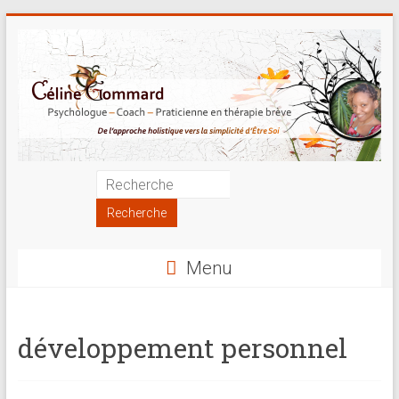
Skip
to
content
Psychologue
|
Coach
Menu
|
Praticienne
développement personnel
en
thérapie