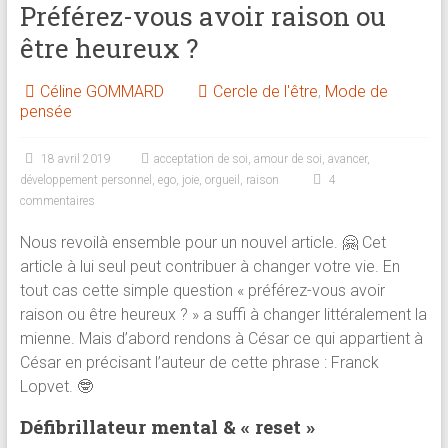
Préférez-vous avoir raison ou
brève
être heureux ?
Approche
Céline GOMMARD
Cercle de l'être
,
Mode de
holistique
pensée
:
psychologue,
18 avril 2019
acceptation de soi
,
amour de soi
,
avancer
,
coach
développement personnel
,
ego
,
joie
,
orgueil
,
raison
4
et
commentaires
praticienne
en
Nous revoilà ensemble pour un nouvel article. 🤗 Cet
thérapie
article à lui seul peut contribuer à changer votre vie. En
brève
tout cas cette simple question « préférez-vous avoir
raison ou être heureux ? » a suffi à changer littéralement la
mienne. Mais d’abord rendons à César ce qui appartient à
César en précisant l’auteur de cette phrase : Franck
Lopvet. 🤓
Défibrillateur mental & « reset »