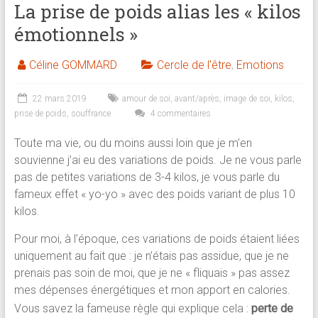
La prise de poids alias les « kilos
brève
émotionnels »
Approche
Céline GOMMARD
Cercle de l'être
,
Emotions
holistique
:
22 mars 2019
amour de soi
,
avant/après
,
image de soi
,
kilos
,
psychologue,
prise de poids
,
souffrance
4 commentaires
coach
et
Toute ma vie, ou du moins aussi loin que je m’en
praticienne
souvienne j’ai eu des variations de poids. Je ne vous parle
en
pas de petites variations de 3-4 kilos, je vous parle du
thérapie
fameux effet « yo-yo » avec des poids variant de plus 10
brève
kilos.
Pour moi, à l’époque, ces variations de poids étaient liées
uniquement au fait que : je n’étais pas assidue, que je ne
prenais pas soin de moi, que je ne « fliquais » pas assez
mes dépenses énergétiques et mon apport en calories.
Vous savez la fameuse règle qui explique cela :
perte de