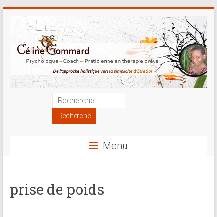
Skip
to
content
Psychologue
|
Coach
Menu
|
Praticienne
prise de poids
en
thérapie